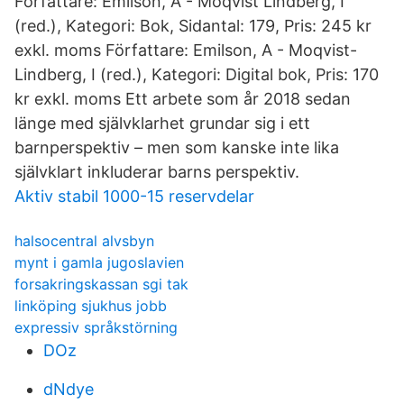
Författare: Emilson, A - Moqvist Lindberg, I
(red.), Kategori: Bok, Sidantal: 179, Pris: 245 kr
exkl. moms Författare: Emilson, A - Moqvist-
Lindberg, I (red.), Kategori: Digital bok, Pris: 170
kr exkl. moms Ett arbete som år 2018 sedan
länge med självklarhet grundar sig i ett
barnperspektiv – men som kanske inte lika
självklart inkluderar barns perspektiv.
Aktiv stabil 1000-15 reservdelar
halsocentral alvsbyn
mynt i gamla jugoslavien
forsakringskassan sgi tak
linköping sjukhus jobb
expressiv språkstörning
DOz
dNdye