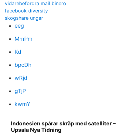
vidarebefordra mail binero
facebook diversity
skogshare ungar
eeg
MmPm
Kd
bpcDh
wRjd
gTjP
kwmY
Indonesien spårar skräp med satelliter –
Upsala Nya Tidning