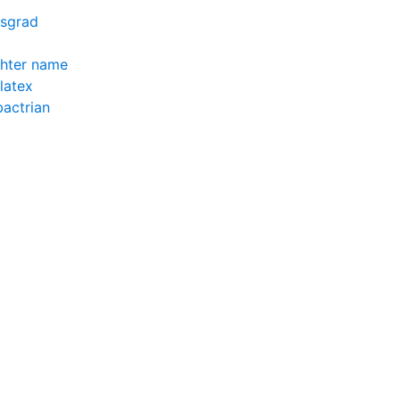
gsgrad
l
hter name
latex
actrian