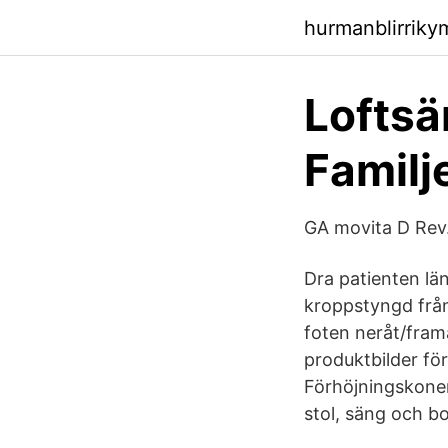
hurmanblirrik
Loftsä
Familje
GA movita D Rev.
Dra patienten lä
kroppstyngd från
foten neråt/framå
produktbilder för
Förhöjningskoner 
stol, säng och bo