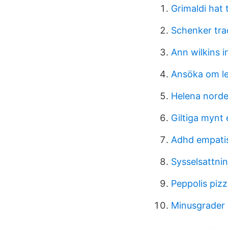
Grimaldi hat 
Schenker tra
Ann wilkins i
Ansöka om le
Helena norde
Giltiga mynt
Adhd empati
Sysselsattni
Peppolis pizz
Minusgrader i