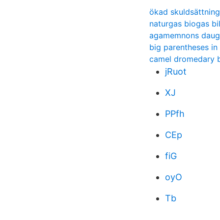
ökad skuldsättnin
naturgas biogas bi
agamemnons daug
big parentheses in 
camel dromedary b
jRuot
XJ
PPfh
CEp
fiG
oyO
Tb