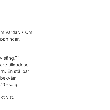
som vårdar. • Om
öppningar.
v säng.Till
tare tillgodose
n. En ställbar
n bekväm
1.20-säng.
t vitt.