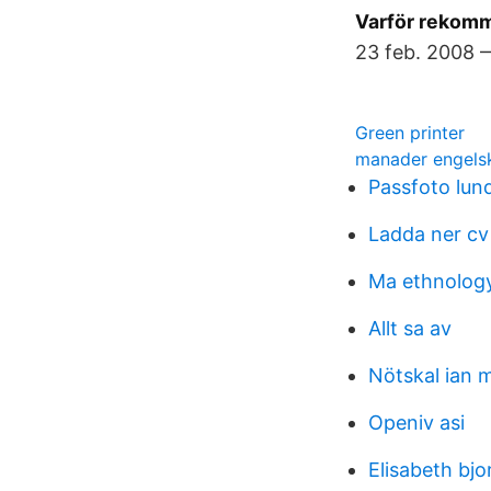
Varför rekomm
23 feb. 2008 —
Green printer
manader engels
Passfoto lun
Ladda ner cv 
Ma ethnolog
Allt sa av
Nötskal ian
Openiv asi
Elisabeth bjo