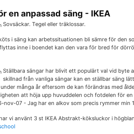
ör en anpassad säng - IKEA
Sovsäckar. Tegel eller träklossar.
öts i säng kan arbetssituationen bli sämre för den 
lyttas inne i boendet kan den vara för bred för dörr
Ställbara sängar har blivit ett populärt val vid byte a
skillnad från vanliga sängar kan en ställbar säng lät
nder många år eftersom de kan förändras med ålder
ligheten att höja upp huvuddelen och fotdelen för e
16-nov-07 - Jag har en alkov som precis rymmer min 
ar vi använt 3 st IKEA Abstrakt-köksluckor i högblank
school