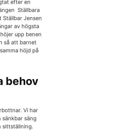
tat efter en
sängen Ställbara
t Ställbar Jensen
ängar av högsta
u höjer upp benen
n så att barnet
r samma höjd på
ka behov
bottnar. Vi har
ch sänkbar säng
ittställning.