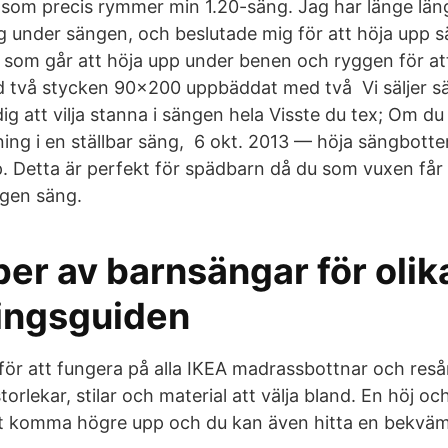
 som precis rymmer min 1.20-säng. Jag har länge läng
ng under sängen, och beslutade mig för att höja upp 
 som går att höja upp under benen och ryggen för at
d två stycken 90x200 uppbäddat med två Vi säljer s
dig att vilja stanna i sängen hela Visste du tex; Om d
ing i en ställbar säng, 6 okt. 2013 — höja sängbotte
. Detta är perfekt för spädbarn då du som vuxen få
egen säng.
per av barnsängar för oli
ingsguiden
för att fungera på alla IKEA madrassbottnar och resår
torlekar, stilar och material att välja bland. En höj o
tt komma högre upp och du kan även hitta en bekväm s