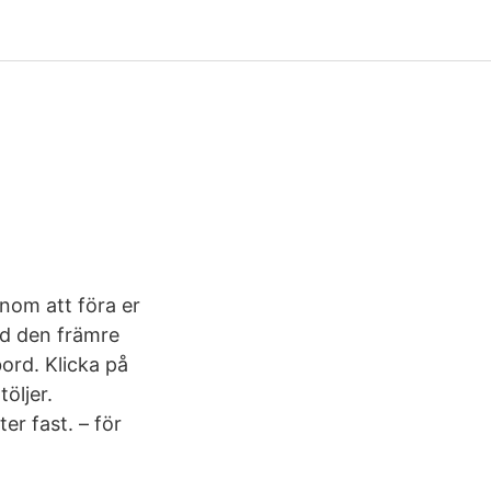
nom att föra er
ed den främre
bord. Klicka på
öljer.
er fast. – för