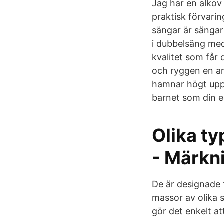
Jag har en alkov
praktisk förvari
sängar är sängar
i dubbelsäng me
kvalitet som får 
och ryggen en an
hamnar högt upp
barnet som din 
Olika ty
- Märkn
De är designade 
massor av olika s
gör det enkelt a