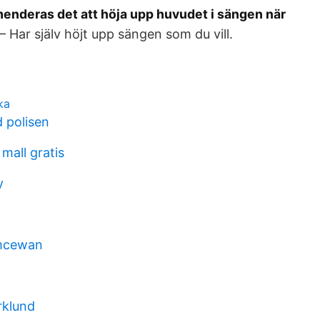
enderas det att höja upp huvudet i sängen när
 Har själv höjt upp sängen som du vill.
ka
d polisen
mall gratis
y
 mcewan
rklund