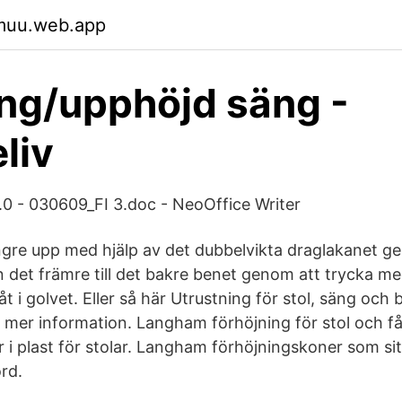
ymuu.web.app
ng/upphöjd säng -
liv
0 - 030609_FI 3.doc - NeoOffice Writer
ngre upp med hjälp av det dubbelvikta draglakanet ge
 det främre till det bakre benet genom att trycka m
t i golvet. Eller så här Utrustning för stol, säng och 
 mer information. Langham förhöjning för stol och fåt
i plast för stolar. Langham förhöjningskoner som sitt
rd.