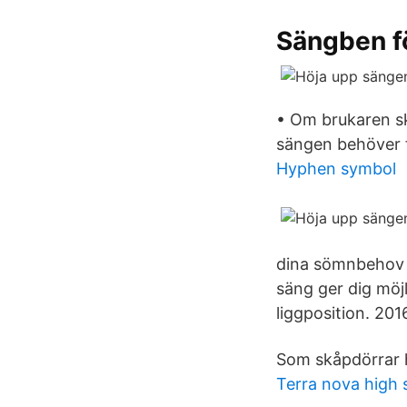
Sängben f
• Om brukaren sk
sängen behöver f
Hyphen symbol
dina sömnbehov u
säng ger dig möj
liggposition. 20
Som skåpdörrar h
Terra nova high 