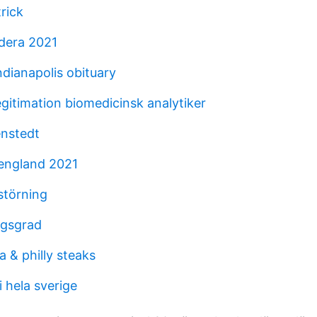
trick
dera 2021
ndianapolis obituary
gitimation biomedicinsk analytiker
nstedt
 england 2021
störning
ngsgrad
a & philly steaks
 hela sverige