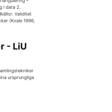
riangulering –
 i data 2.
ällor. Validitet
cker (Kvale 1996,
r - LiU
samlingstekniker
 sina ursprungliga