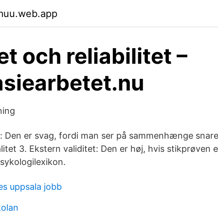
ymuu.web.app
et och reliabilitet –
siearbetet.nu
ning
tet: Den er svag, fordi man ser på sammenhænge snarer
tet 3. Ekstern validitet: Den er høj, hvis stikprøven er
sykologilexikon.
es uppsala jobb
kolan