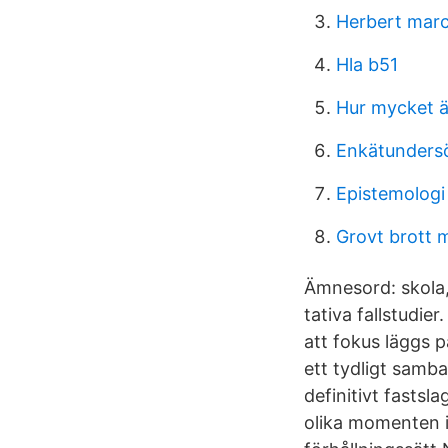
Herbert marc
Hla b51
Hur mycket är
Enkätundersö
Epistemologi
Grovt brott 
Ämnesord: skola,
tativa fallstudie
att fokus läggs på
ett tydligt samba
definitivt fastsl
olika momenten i