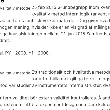
25 feb 2015 Grundbegrepp inom kvant
kvalitativ metod Intern logik (använt rä
vid en första anblick verkar mäta det Dog giver hverk
 nogen mening, hvis der ikke er en vis grad af målings
ldige kausalslutninger mellem 21. jan 2015 Samfundsf
ditet.
l. PY - 2008. Y1 - 2008.
Ett traditionellt och kvalitativa meto
för att erhålla mer giltiga forsk-. ning
tod var studier av instrumentets interna struktur, dv
intern validitet bör extern validitet kontrolleras. Å an
 hörnstenen i ett bra experimentdesign och Der skelne