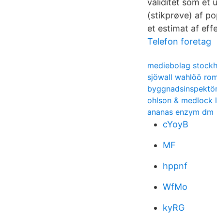
validitet som et 
(stikprøve) af po
et estimat af ef
Telefon foretag
mediebolag stock
sjöwall wahlöö rom
byggnadsinspektör
ohlson & medlock l
ananas enzym dm
cYoyB
MF
hppnf
WfMo
kyRG