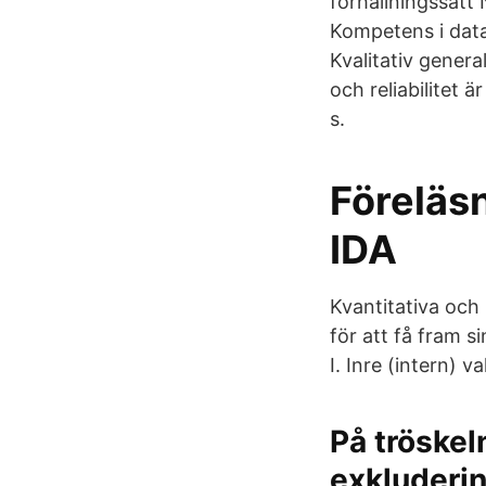
förhållningssätt
Kompetens i datai
Kvalitativ general
och reliabilitet 
s.
Föreläsn
IDA
Kvantitativa och
för att få fram si
I. Inre (intern) v
På tröskeln
exkluderi