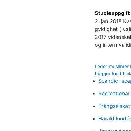
Studieuppgift 
2. jan 2018 Kva
gyldighet ( vali
2017 videnska
og intern vali
Leder muslimer 
flügger lund tra
Scandic recep
Recreational 
Trängselskat
Harald lundé