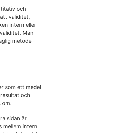
itativ och
tt validitet,
en intern eller
validitet. Man
aglig metode -
der som ett medel
sresultat och
s om.
dra sidan är
s mellem intern