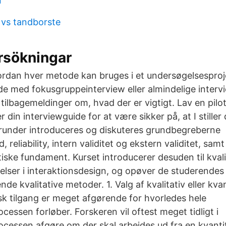
n
 vs tandborste
sökningar
ordan hver metode kan bruges i et undersøgelsesproj
de med fokusgruppeinterview eller almindelige intervi
 tilbagemeldinger om, hvad der er vigtigt. Lav en pilot
 din interviewguide for at være sikker på, at I stiller 
runder introduceres og diskuteres grundbegreberne
, reliability, intern validitet og ekstern validitet, sa
iske fundament. Kurset introducerer desuden til kval
lser i interaktionsdesign, og opøver de studerendes e
e kvalitative metoder. 1. Valg af kvalitativ eller kva
sk tilgang er meget afgørende for hvorledes hele
essen forløber. Forskeren vil oftest meget tidligt i
cessen afgøre om der skal arbejdes ud fra en kvantita