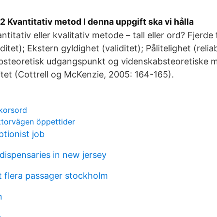
2 Kvantitativ metod I denna uppgift ska vi hålla
ntitativ eller kvalitativ metode – tall eller ord? Fjerde
ditet); Ekstern gyldighet (validitet); Pålitelighet (relia
bsteoretisk udgangspunkt og videnskabsteoretiske m
ditet (Cottrell og McKenzie, 2005: 164-165).
korsord
ktorvägen öppettider
tionist job
dispensaries in new jersey
t flera passager stockholm
n