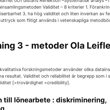
 Närhet och distans Reflektion –Systematisk analys –T
nsamlingsmetoden Validitet – 8 kriterier 1. Förankring
iserbarhet 3. ha hög validitet och liten inverkan av felk
är uttryck som flitigt används i vetenskapliga metodbö
ing 3 - metoder Ola Leifle
 kvalitativa forskningsmetoder använder olika datain
na resultat. Validitet och reliabilitet är begrepp som i
aliditet [=trovärdighet =credibility].
 till lönearbete : diskriminering,
ng