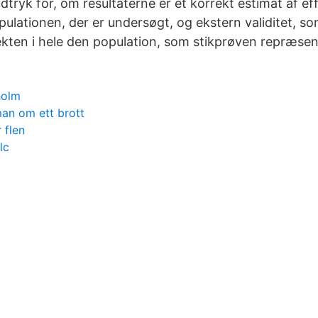
udtryk for, om resultaterne er et korrekt estimat af ef
pulationen, der er undersøgt, og ekstern validitet, so
fekten i hele den population, som stikprøven repræsen
holm
an om ett brott
 flen
lc