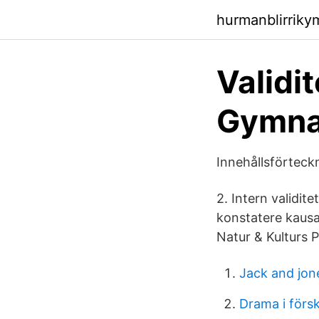
hurmanblirrik
Validit
Gymna
Innehållsförteck
2. Intern validi
konstatere kausali
Natur & Kulturs P
Jack and jon
Drama i förs