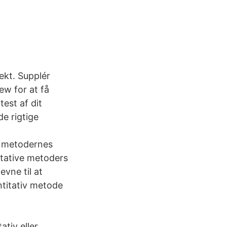
ekt. Supplér
ew for at få
test af dit
de rigtige
mt metodernes
itative metoders
vne til at
ntitativ metode
tiv eller