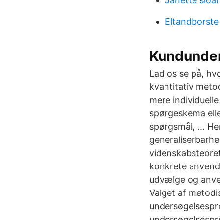
Janette sloa
Eltandborste
Kundunder
Lad os se på, hv
kvantitativ meto
mere individuelle
spørgeskema eller
spørgsmål, … He
generaliserbarhed
videnskabsteoret
konkrete anvende
udvælge og anvend
Valget af metodi
undersøgelsesproc
undersøgelsespro