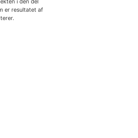
fekten i den del
m er resultatet af
terer.