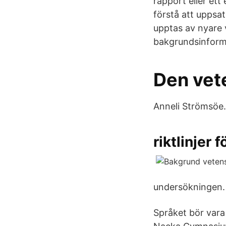
rapport eller et
förstå att uppsat
upptas av nyare v
bakgrundsinform
Den vet
Anneli Strömsöe.
riktlinjer 
undersökningen.
Språket bör vara