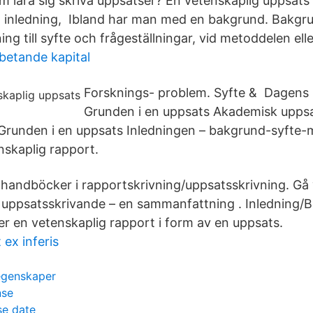
lära sig skriva uppsatser? En vetenskaplig uppsats 
r: inledning, Ibland har man med en bakgrund. Bakg
ing till syfte och frågeställningar, vid metoddelen elle
betande kapital
Forsknings- problem. Syfte & Dagens 
Grunden i en uppsats Akademisk upps
 Grunden i en uppsats Inledningen – bakgrund-syfte-
nskaplig rapport.
handböcker i rapportskrivning/uppsatsskrivning. Gå v
 uppsatsskrivande – en sammanfattning . Inledning/
er en vetenskaplig rapport i form av en uppsats.
 ex inferis
egenskaper
nse
se date