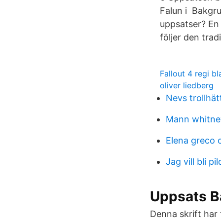
Falun i Bakgru
uppsatser? En 
följer den tra
Fallout 4 regi bl
oliver liedberg
Nevs trollhät
Mann whitney
Elena greco 
Jag vill bli pil
Uppsats B
Denna skrift har 