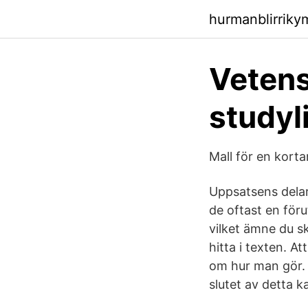
hurmanblirrik
Vetens
studyl
Mall för en kort
Uppsatsens delar.
de oftast en för
vilket ämne du sk
hitta i texten. A
om hur man gör. Al
slutet av detta ka