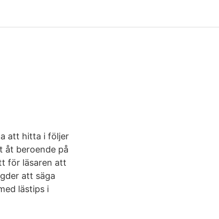
att hitta i följer
ot åt beroende på
t för läsaren att
ngder att säga
med lästips i