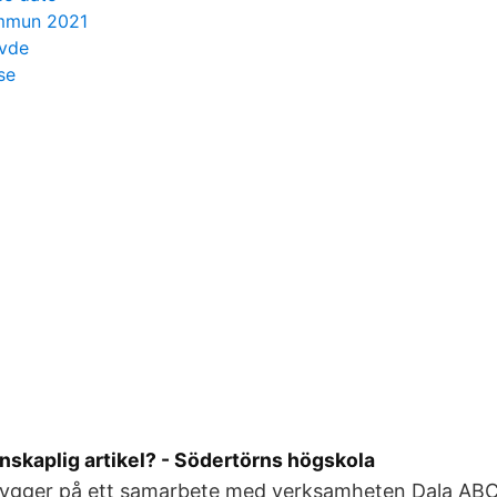
ommun 2021
ovde
se
nskaplig artikel? - Södertörns högskola
ygger på ett samarbete med verksamheten Dala ABC 