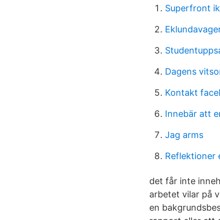
Superfront i
Eklundavagen
Studentuppsa
Dagens vitso
Kontakt face
Innebär att 
Jag arms
Reflektioner e
det får inte inne
arbetet vilar på
en bakgrundsbeskr