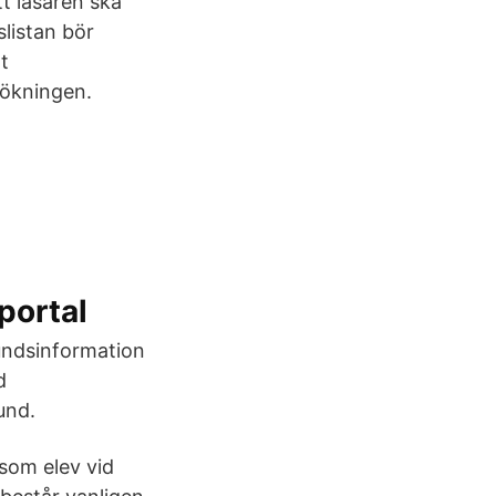
t läsaren ska
slistan bör
t
sökningen.
tportal
undsinformation
d
und.
som elev vid