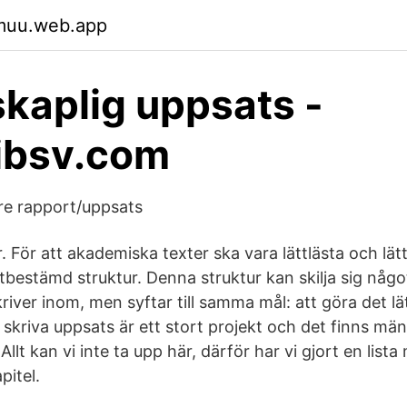
ymuu.web.app
kaplig uppsats -
ibsv.com
are rapport/uppsats
 För att akademiska texter ska vara lättlästa och lätta 
utbestämd struktur. Denna struktur kan skilja sig någ
river inom, men syftar till samma mål: att göra det lät
tt skriva uppsats är ett stort projekt och det finns mä
lt kan vi inte ta upp här, därför har vi gjort en lista 
pitel.