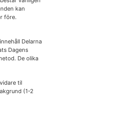
består vanligen
runden kan
r före.
innehåll Delarna
ats Dagens
metod. De olika
idare til
Bakgrund (1-2