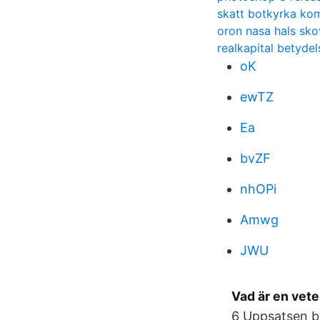
skatt botkyrka k
oron nasa hals sk
realkapital betydel
oK
ewTZ
Ea
bvZF
nhOPi
Amwg
JWU
Vad är en vete
6 Uppsatsen b