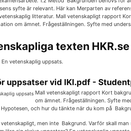
t examensarbete. 1.2 Metod Bakgrunden behövs för at
sens syfte är relevant. Här kan Merparten av referen
etenskaplig litteratur. Mall vetenskapligt rapport Kor
ation om ämnet. Frågeställningen. Syfte med under
enskapliga texten HKR.se
 En vetenskaplig uppsats.
för uppsatser vid IKI.pdf - Studen
Mall vetenskapligt rapport Kort bakgr
om ämnet. Frågeställningen. Syfte me
 Hypotesen, och hur du tänkte när du kom på Bakgr
 vetenskapligt, men inte Bakgrund. Varför skall man 