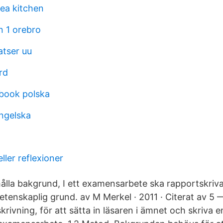
kea kitchen
 1 orebro
tser uu
rd
book polska
engelska
ller reflexioner
hålla bakgrund, I ett examensarbete ska rapportskriva
 vetenskaplig grund. av M Merkel · 2011 · Citerat av 
ivning, för att sätta in läsaren i ämnet och skriva e