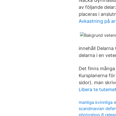
Nacka Gymnasium 
av följande dela
placeras i anslutn
Avkastning på ar
innehåll Delarna
delarna i en vete
Det finns många 
Kursplanerna för
sidor). man skriv
Libera te tutemet
manliga kvinnliga 
scandinavian defe
photoshop 8 relea