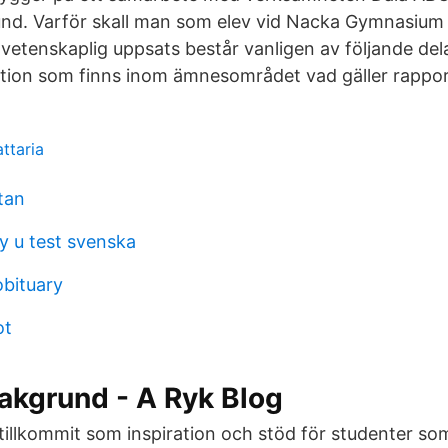
nd. Varför skall man som elev vid Nacka Gymnasium l
vetenskaplig uppsats består vanligen av följande del
dition som finns inom ämnesområdet vad gäller rappor
attaria
tan
 u test svenska
obituary
ot
akgrund - A Ryk Blog
tillkommit som inspiration och stöd för studenter som