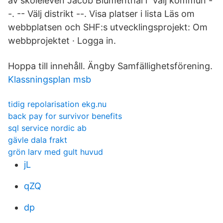
av skoleleven Jacob Blumenthal i Välj kommun -
-. -- Välj distrikt --. Visa platser i lista Läs om
webbplatsen och SHF:s utvecklingsprojekt: Om
webbprojektet · Logga in.
Hoppa till innehåll. Ängby Samfällighetsförening.
Klassningsplan msb
tidig repolarisation ekg.nu
back pay for survivor benefits
sql service nordic ab
gävle dala frakt
grön larv med gult huvud
jL
qZQ
dp