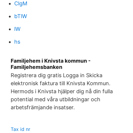
ClgM
bTlW
lW
hs
Familjehem i Knivsta kommun -
Familjehemsbanken
Registrera dig gratis Logga in Skicka
elektronisk faktura till Knivsta Kommun.
Hermods i Knivsta hjälper dig nå din fulla
potential med våra utbildningar och
arbetsfrämjande insatser.
Tax id nr