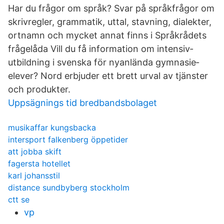
Har du frågor om språk? Svar på språk­frågor om
skriv­regler, grammatik, uttal, stavning, dialekter,
ort­namn och mycket annat finns i Språkrådets
frågelåda Vill du få information om intensiv­
utbildning i svenska för ny­anlända gymnasie­
elever? Nord erbjuder ett brett urval av tjänster
och produkter.
Uppsägnings tid bredbandsbolaget
musikaffar kungsbacka
intersport falkenberg öppetider
att jobba skift
fagersta hotellet
karl johansstil
distance sundbyberg stockholm
ctt se
vp