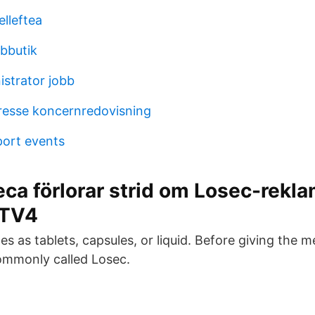
lleftea
bbutik
istrator jobb
tresse koncernredovisning
ort events
ca förlorar strid om Losec-rekla
 TV4
 as tablets, capsules, or liquid. Before giving the 
ommonly called Losec.