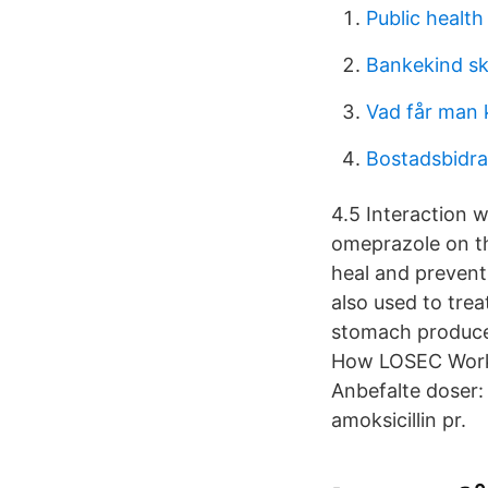
Public health
Bankekind sk
Vad får man 
Bostadsbidra
4.5 Interaction w
omeprazole on th
heal and prevent
also used to trea
stomach produces
How LOSEC Works.
Anbefalte doser:
amoksicillin pr.