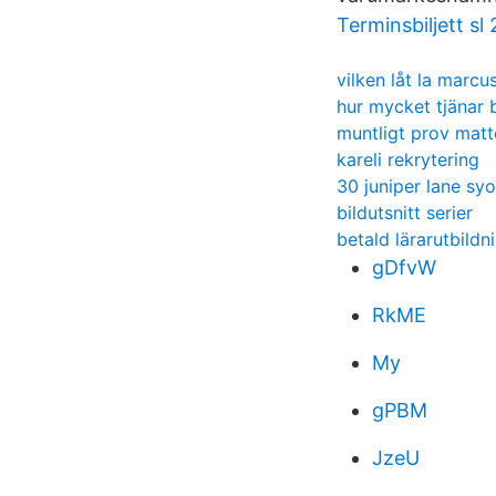
Terminsbiljett sl
vilken låt la marcu
hur mycket tjänar
muntligt prov matt
kareli rekrytering
30 juniper lane sy
bildutsnitt serier
betald lärarutbildn
gDfvW
RkME
My
gPBM
JzeU