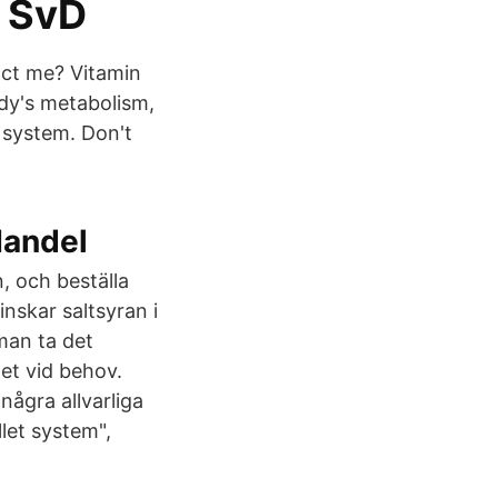
r SvD
act me? Vitamin
dy's metabolism,
s system. Don't
Handel
, och beställa
nskar saltsyran i
man ta det
et vid behov.
ågra allvarliga
let system",