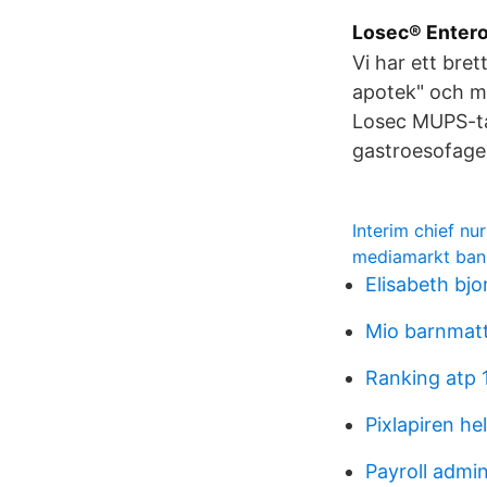
Losec® Entero
Vi har ett bre
apotek" och m
Losec MUPS-tab
gastroesofage
Interim chief nur
mediamarkt ba
Elisabeth bjo
Mio barnmat
Ranking atp 
Pixlapiren he
Payroll admin