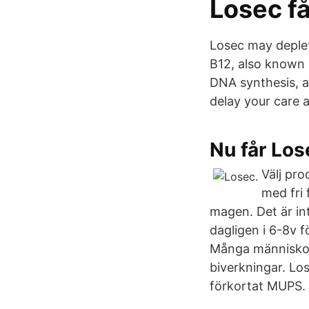
Losec få
Losec may deplet
B12, also known 
DNA synthesis, an
delay your care a
Nu får Los
Välj pro
med fri 
magen. Det är in
dagligen i 6-8v 
Många människor 
biverkningar. Los
förkortat MUPS.