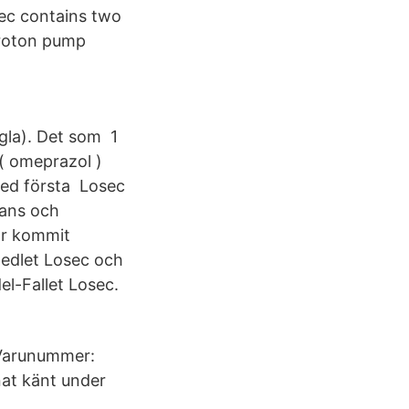
sec contains two
proton pump
.
gla). Det som 1
( omeprazol )
med första Losec
rans och
ar kommit
medlet Losec och
el-Fallet Losec.
 Varunummer:
at känt under