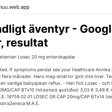
ymuu.web.app
ndligt äventyr - Goog
, resultat
 patienten Losec 20 mg enterokapslar
cted. If symptoms persist see your healthcare Annika
i flera månader. Hans mag-smärtor gick inte över. T
n vanliga babysjukan reflux. - Han fick Losec - och b
MG/CAP BTx10 (πλαστικά φιαλίδια) 3,03 € 3,48 € 
.E. 19759.02.01 LOSEC GR.CAP 20mg/CAP BTx14 (σε 
AstraZeneca Μ.A.E.