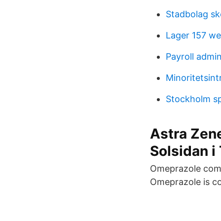
Stadbolag ske
Lager 157 we
Payroll admin
Minoritetsin
Stockholm sp
Astra Zene
Solsidan i
Omeprazole comes
Omeprazole is c