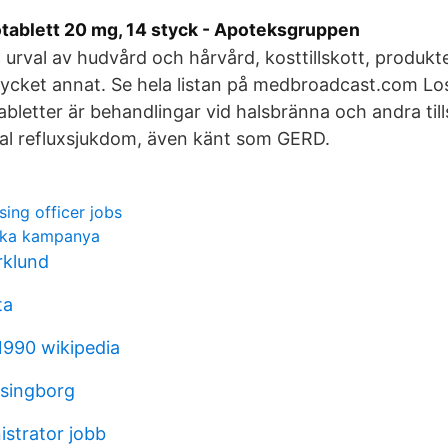
tablett 20 mg, 14 styck - Apoteksgruppen
tt urval av hudvård och hårvård, kosttillskott, produk
ycket annat. Se hela listan på medbroadcast.com Lo
letter är behandlingar vid halsbränna och andra til
al refluxsjukdom, även känt som GERD.
sing officer jobs
nka kampanya
rklund
ta
1990 wikipedia
lsingborg
istrator jobb