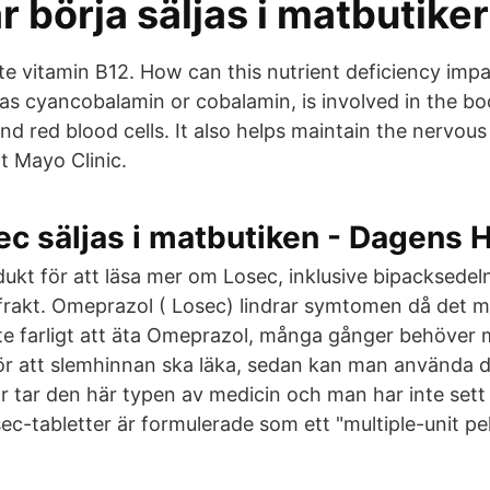
r börja säljas i matbutike
e vitamin B12. How can this nutrient deficiency imp
as cyancobalamin or cobalamin, is involved in the bo
d red blood cells. It also helps maintain the nervou
t Mayo Clinic.
ec säljas i matbutiken - Dagens 
dukt för att läsa mer om Losec, inklusive bipacksedeln
frakt. Omeprazol ( Losec) lindrar symtomen då det mi
te farligt att äta Omeprazol, många gånger behöver 
för att slemhinnan ska läka, sedan kan man använda d
tar den här typen av medicin och man har inte sett n
ec-tabletter är formulerade som ett "multiple-unit pel