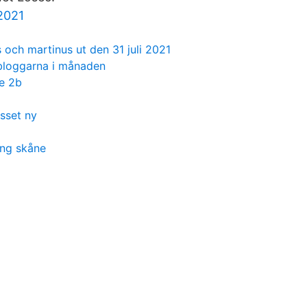
 2021
s och martinus ut den 31 juli 2021
 bloggarna i månaden
e 2b
osset ny
ing skåne