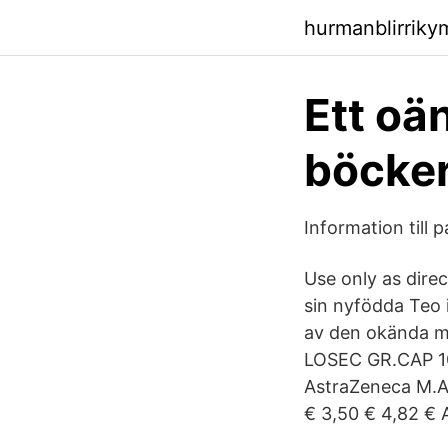
hurmanblirrik
Ett oä
böcker
Information till
Use only as dire
sin nyfödda Teo 
av den okända me
LOSEC GR.CAP 10
AstraZeneca Μ.A
€ 3,50 € 4,82 € 