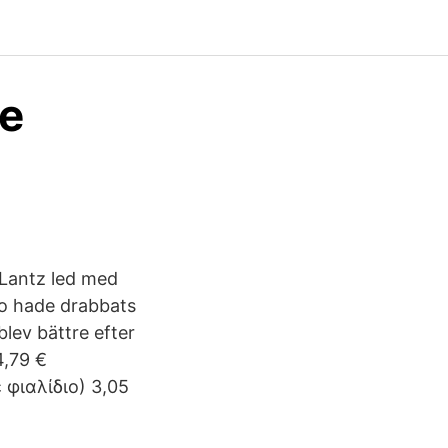
le
 Lantz led med
eo hade drabbats
lev bättre efter
4,79 €
φιαλίδιο) 3,05