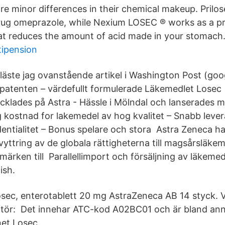
re minor differences in their chemical makeup. Prilo
drug omeprazole, while Nexium LOSEC ® works as a 
that reduces the amount of acid made in your stomach
tipension
läste jag ovanstående artikel i Washington Post (goo
 patenten – värdefullt formulerade Läkemedlet Losec 
klades på Astra - Hässle i Mölndal och lanserades 
ag kostnad for lakemedel av hog kvalitet – Snabb leve
identialitet – Bonus spelare och stora Astra Zeneca h
yttring av de globala rättigheterna till magsårsläke
ärken till Parallellimport och försäljning av läkemed
ish.
sec, enterotablett 20 mg AstraZeneca AB 14 styck.
tör: Det innehar ATC-kod A02BC01 och är bland ann
et Losec.