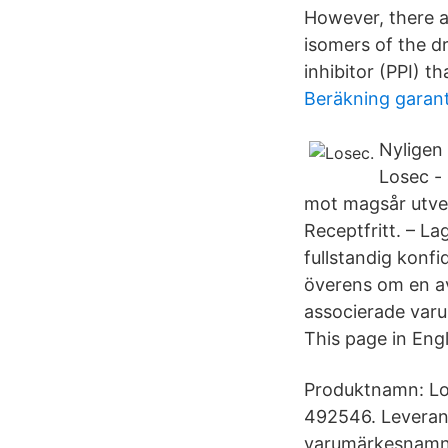
However, there a
isomers of the 
inhibitor (PPI) 
Beräkning garan
Nyligen 
Losec -
mot magsår utvec
Receptfritt. – L
fullstandig konf
överens om en av
associerade varum
This page in Engl
Produktnamn: Lo
492546. Leveran
varumärkesnamn