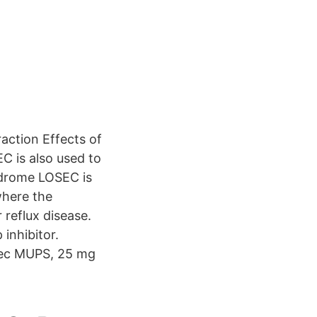
raction Effects of
C is also used to
ndrome LOSEC is
where the
reflux disease.
inhibitor.
osec MUPS, 25 mg