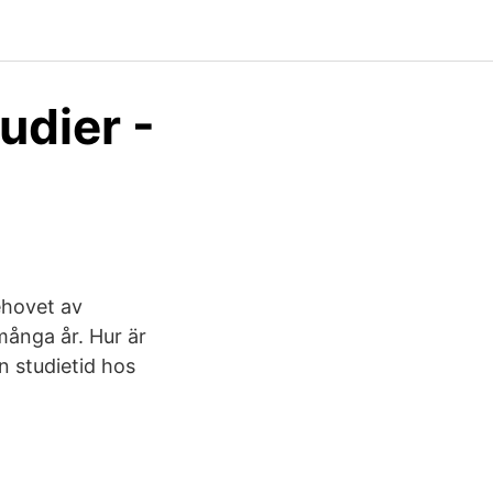
udier -
ehovet av
många år. Hur är
n studietid hos