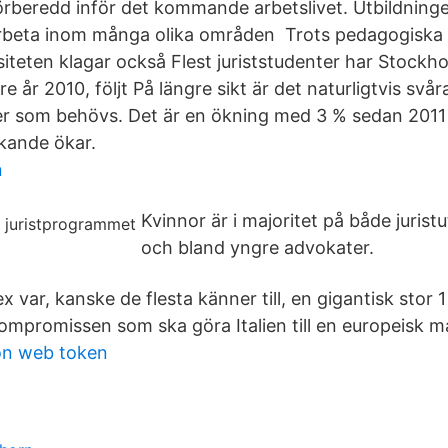
l förberedd inför det kommande arbetslivet. Utbildning
arbeta inom många olika områden Trots pedagogiska 
iteten klagar också Flest juriststudenter har Stockho
 år 2010, följt På längre sikt är det naturligtvis svår
er som behövs. Det är en ökning med 3 % sedan 2011 
kande ökar.
n
Kvinnor är i majoritet på både jurist
och bland yngre advokater.
 var, kanske de flesta känner till, en gigantisk stor 
ompromissen som ska göra Italien till en europeisk m
on web token