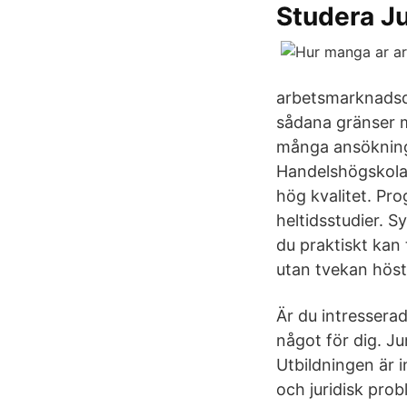
Studera Ju
arbetsmarknadsda
sådana gränser mö
många ansökninga
Handelshögskolan
hög kvalitet. Pr
heltidsstudier. 
du praktiskt kan 
utan tvekan höst
Är du intresserad
något för dig. J
Utbildningen är 
och juridisk prob