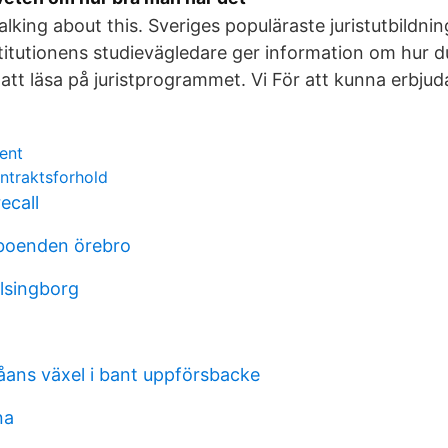
 talking about this. Sveriges populäraste juristutbildnin
stitutionens studievägledare ger information om hur d
 att läsa på juristprogrammet. Vi För att kunna erbjud
ent
ntraktsforhold
ecall
eboenden örebro
elsingborg
våans växel i bant uppförsbacke
na