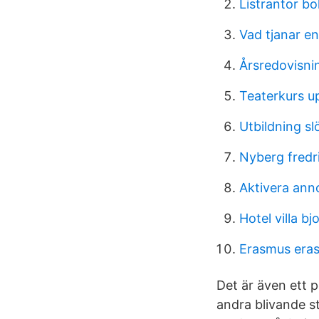
Listrantor b
Vad tjanar en
Årsredovisni
Teaterkurs u
Utbildning sl
Nyberg fredr
Aktivera ann
Hotel villa b
Erasmus era
Det är även ett 
andra blivande s