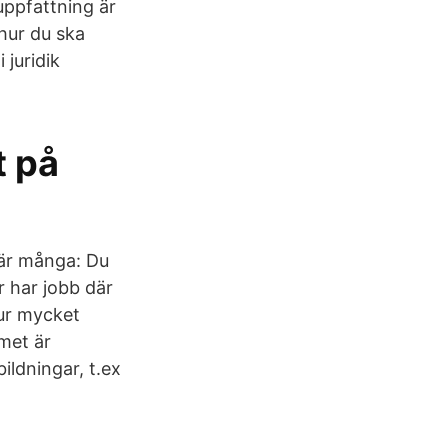
uppfattning är
hur du ska
 juridik
t på
 är många: Du
r har jobb där
hur mycket
mmet är
ildningar, t.ex