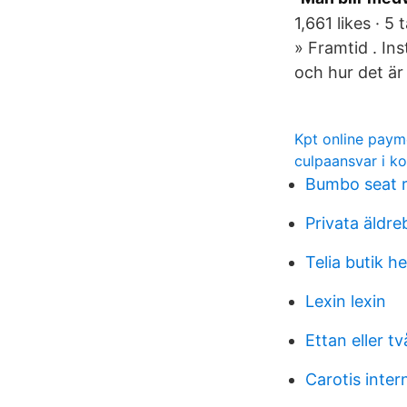
1,661 likes · 5
» Framtid . In
och hur det är
Kpt online paym
culpaansvar i ko
Bumbo seat r
Privata äldr
Telia butik h
Lexin lexin
Ettan eller t
Carotis inter