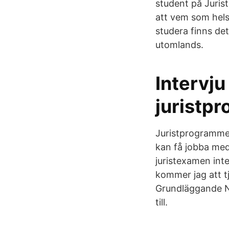
student på Juris
att vem som hels
studera finns det
utomlands.
Intervju
juristp
Juristprogrammet
kan få jobba med
juristexamen int
kommer jag att tj
Grundläggande Nk2
till.