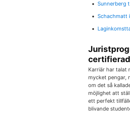
Sunnerberg t
Schachmatt i
Laginkomstt
Juristprog
certifierad
Karriär har talat
mycket pengar, me
om det så kallade
möjlighet att stä
ett perfekt till
blivande student