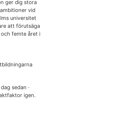
en ger dig stora
ambitioner vid
lms universitet
are att förutsäga
och femte året i
utbildningarna
1 dag sedan ·
aktfaktor igen.