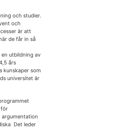
ning och studier.
event och
cesser är att
är de får in så
 en utbildning av
4,5 års
ska kunskaper som
ds universitet är
stprogrammet
 för
s, argumentation
diska Det leder