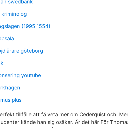
olan swedbank
 kriminolog
ngslagen (1995 1554)
ppsala
öjdlärare göteborg
ik
onsering youtube
jorkhagen
smus plus
perfekt tillfälle att få veta mer om Cederquist och M
tudenter kände han sig osäker. Är det här För Thoma