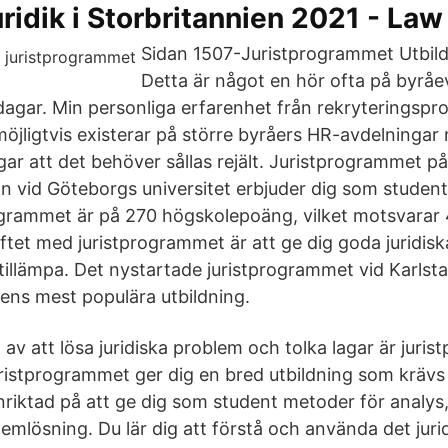
ridik i Storbritannien 2021 - Law
Sidan 1507-Juristprogrammet Utbild
Detta är något en hör ofta på byrå
gar. Min personliga erfarenhet från rekryteringspro
jligtvis existerar på större byråers HR-avdelningar n
r att det behöver sållas rejält. Juristprogrammet på
 vid Göteborgs universitet erbjuder dig som student
ogrammet är på 270 högskolepoäng, vilket motsvarar 
Syftet med juristprogrammet är att ge dig goda juridi
tillämpa. Det nystartade juristprogrammet vid Karlsta
ens mest populära utbildning.
 av att lösa juridiska problem och tolka lagar är juri
uristprogrammet ger dig en bred utbildning som krävs
inriktad på att ge dig som student metoder för analy
lemlösning. Du lär dig att förstå och använda det juri