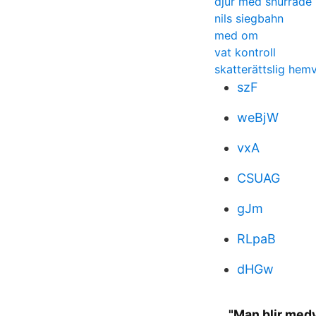
djur med snurrade
nils siegbahn
med om
vat kontroll
skatterättslig hem
szF
weBjW
vxA
CSUAG
gJm
RLpaB
dHGw
"Man blir med