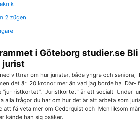
eknik
n 2 zügen
agare
rammet i Göteborg studier.se Bli
 jurist
 med vittnar om hur jurister, både yngre och seniora, 
n det är. 20 kronor mer än vad jag borde ha. Där- för
 “ju- ristkortet”. ”Juristkortet” är ett socialt Under 
lla alla frågor du har om hur det är att arbeta som juri
fälle att få veta mer om Cederquist och Men liksom m
er kände han sig osäker.