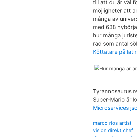
till att du är vä
möjligheter att 
många av univers
med 638 nybörjare
hur många jurist
rad som antal sö
Köttätare på lati
Tyrannosaurus rex
Super-Mario är k
Microservices js
marco rios artist
vision direkt chef