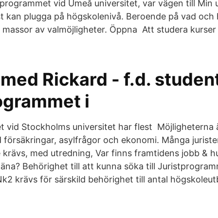
tprogrammet vid Umeå universitet, var vägen till Min 
t kan plugga på högskolenivå. Beroende på vad och 
 massor av valmöjligheter. Öppna Att studera kurser i
 med Rickard - f.d. studen
rogrammet i
 vid Stockholms universitet har flest Möjligheterna
 försäkringar, asylfrågor och ekonomi. Många juriste
e krävs, med utredning, Var finns framtidens jobb & 
äna? Behörighet till att kunna söka till Juristprogra
 krävs för särskild behörighet till antal högskoleutb