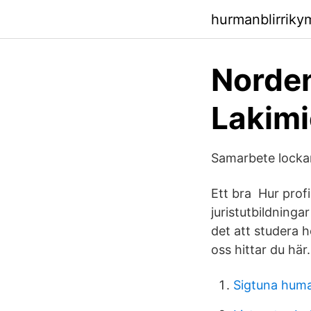
hurmanblirrik
Norden
Lakimi
Samarbete lockar 
Ett bra Hur profi
juristutbildninga
det att studera h
oss hittar du här.
Sigtuna huma