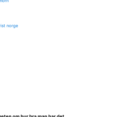
 horn
vist norge
veten om hur bra man har det