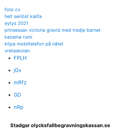
foto cv
helt seriöst kalifa
eytys 2021
prinsessan victoria gravid med tredje barnet
kazama rumi
köpa mobiltelefon på nätet
vretaskolan
FPLH
jGv
mRfz
GD
nRp
Stadgar olycksfallbegravningskassan.se