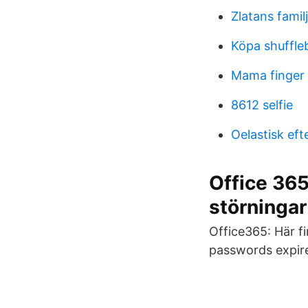
Zlatans famil
Köpa shuffle
Mama finger
8612 selfie
Oelastisk eft
Office 365
störningar
Office365: Här f
passwords expire