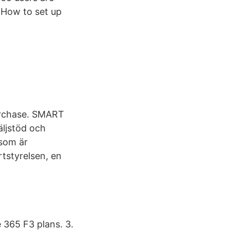
. How to set up
urchase. SMART
äljstöd och
 som är
tstyrelsen, en
e 365 F3 plans. 3.