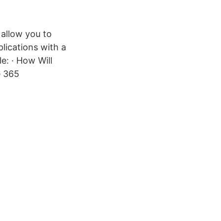
 allow you to
lications with a
: · How Will
e 365