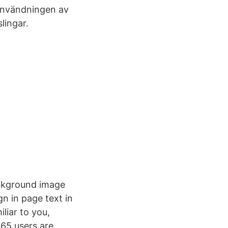
 användningen av
lingar.
ackground image
n in page text in
liar to you,
365 users are