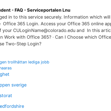
udent - FAQ - Serviceportalen Lnu
ged in to this service securely. Information which will
e Office 365 Login. Access your Office 365 online app
f your CULoginName@colorado.edu and In this article
n Work with Office 365? · Can I Choose which Offic
Use Two-Step Login?
en trollhättan lediga jobb
naaras
ighet
ppen sverige
astorat
bedfordshire