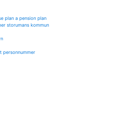
e plan a pension plan
mer storumans kommun
yn
kt personnummer