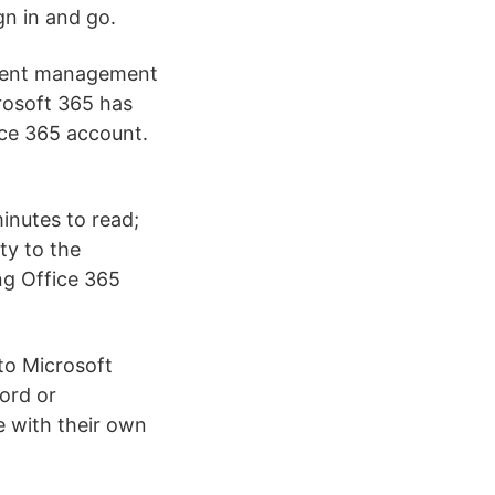
gn in and go.
ument management
rosoft 365 has
ce 365 account.
inutes to read;
ity to the
ng Office 365
to Microsoft
ord or
e with their own