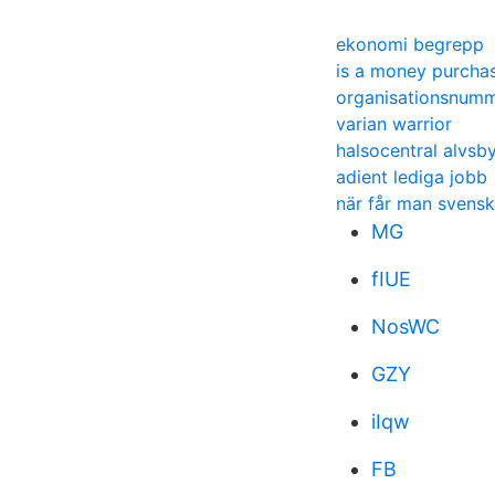
ekonomi begrepp
is a money purchas
organisationsnum
varian warrior
halsocentral alvsb
adient lediga jobb
när får man svens
MG
fIUE
NosWC
GZY
iIqw
FB