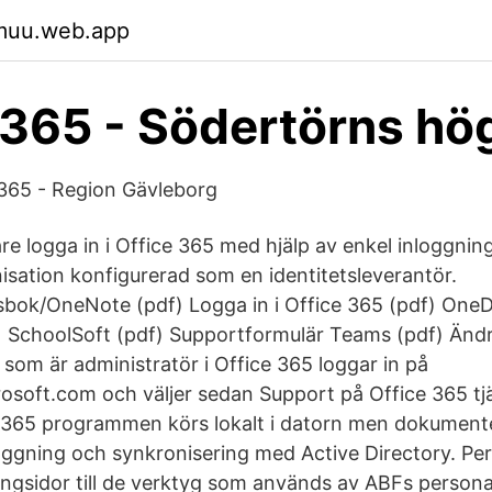
ymuu.web.app
 365 - Södertörns hö
365 - Region Gävleborg
re logga in i Office 365 med hjälp av enkel inloggnin
isation konfigurerad som en identitetsleverantör.
bok/OneNote (pdf) Logga in i Office 365 (pdf) OneD
 SchoolSoft (pdf) Supportformulär Teams (pdf) Ändr
som är administratör i Office 365 loggar in på
rosoft.com och väljer sedan Support på Office 365 tjä
 365 programmen körs lokalt i datorn men dokumente
oggning och synkronisering med Active Directory. Per
ningsidor till de verktyg som används av ABFs persona