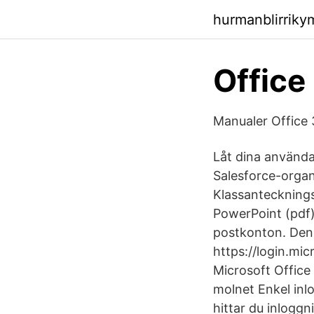
hurmanblirrik
Office
Manualer Office 
Låt dina använda
Salesforce-organ
Klassantecknings
PowerPoint (pdf)
postkonton. Den 
https://login.mic
Microsoft Office
molnet Enkel inl
hittar du inlogg