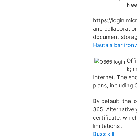
Need
https://login.m
and collaboratio
document storage
Hautala bar iro
Off
k; m
Internet. The en
plans, includin
By default, the 
365. Alternative
certificate, whi
limitations .
Buzz kill