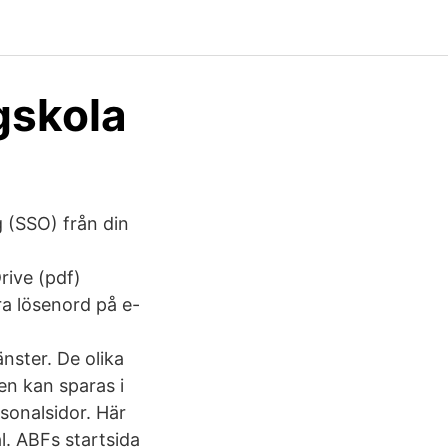
gskola
g (SSO) från din
rive (pdf)
a lösenord på e-
nster. De olika
n kan sparas i
sonalsidor. Här
l. ABFs startsida