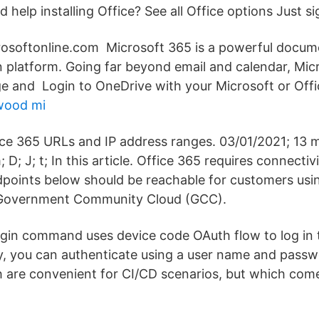
 help installing Office? See all Office options Just si
icrosoftonline.com Microsoft 365 is a powerful doc
n platform. Going far beyond email and calendar, Mic
 and Login to OneDrive with your Microsoft or Offi
nwood mi
ice 365 URLs and IP address ranges. 03/01/2021; 13 m
; D; J; t; In this article. Office 365 requires connectiv
dpoints below should be reachable for customers usi
g Government Community Cloud (GCC).
login command uses device code OAuth flow to log in 
ly, you can authenticate using a user name and passw
ch are convenient for CI/CD scenarios, but which com