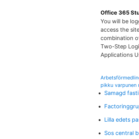
Office 365 St
You will be log
access the sit
combination o
Two-Step Logi
Applications 
Arbetsförmedling
pikku varpunen 
Samagd fast
Factoringgru
Lilla edets p
Sos central 