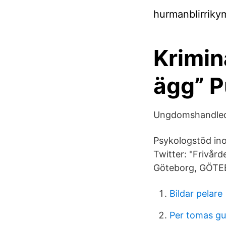
hurmanblirrik
Krimin
ägg” P
Ungdomshandleda
Psykologstöd ino
Twitter: "Frivår
Göteborg, GÖTEB
Bildar pelare
Per tomas gu