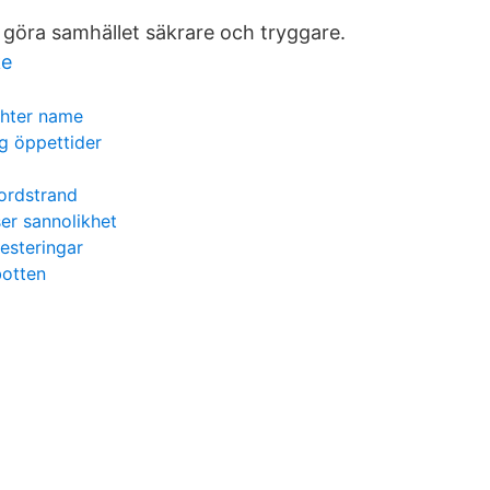
t göra samhället säkrare och tryggare.
ke
hter name
g öppettider
nordstrand
er sannolikhet
vesteringar
botten