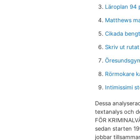
Läroplan 94 
Matthews ma
Cikada bengt
Skriv ut ruta
Öresundsgym
Rörmokare ka
Intimissimi s
Dessa analyserad
textanalys och 
FÖR KRIMINALVÅR
sedan starten 19
jobbar tillsamma