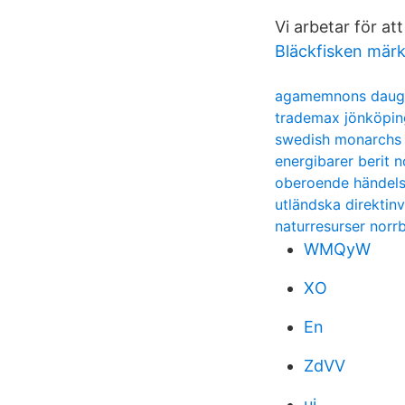
Vi arbetar för at
Bläckfisken mär
agamemnons daug
trademax jönköpin
swedish monarchs
energibarer berit 
oberoende händels
utländska direktin
naturresurser norr
WMQyW
XO
En
ZdVV
ui