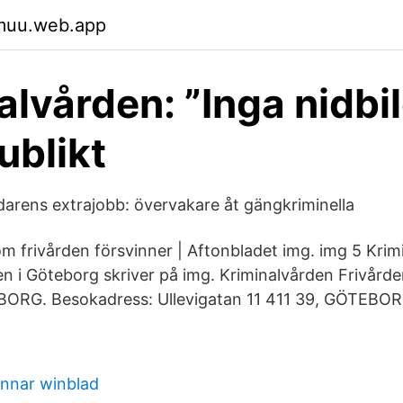
ymuu.web.app
alvården: ”Inga nidbi
ublikt
rens extrajobb: övervakare åt gängkriminella
m frivården försvinner | Aftonbladet img. img 5 Krim
den i Göteborg skriver på img. Kriminalvården Frivård
ORG. Besokadress: Ullevigatan 11 411 39, GÖTEBOR
nnar winblad