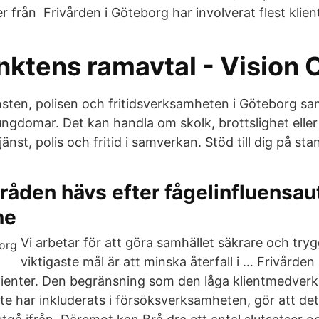
 från Frivården i Göteborg har involverat flest klient
ktens ramavtal - Vision
änsten, polisen och fritidsverksamheten i Göteborg sa
ungdomar. Det kan handla om skolk, brottslighet eller
änst, polis och fritid i samverkan. Stöd till dig på sta
den hävs efter fågelinfluensaut
ne
Vi arbetar för att göra samhället säkrare och tryg
viktigaste mål är att minska återfall i … Frivården
 klienter. Den begränsning som den låga klientmedver
inte har inkluderats i försöksverksamheten, gör att det 