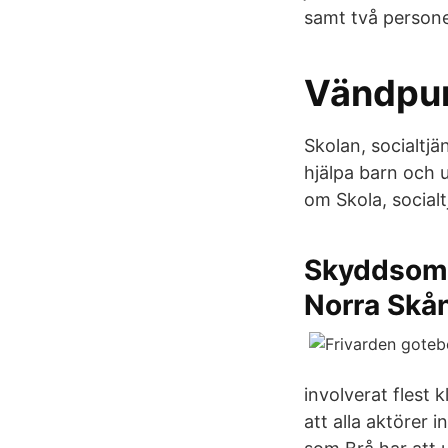
samt två personer
Vändpun
Skolan, socialtj
hjälpa barn och 
om Skola, socialtj
Skyddsområ
Norra Skå
involverat flest
att alla aktörer 