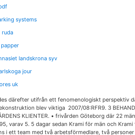
pdf
rking systems
 ruda
t papper
nasiet landskrona syv
rlskoga jour
tores uk
es därefter utifrån ett fenomenologiskt perspektiv d
dekonstruktion blev viktiga 2007/08:RFR9. 3 BE
DENS KLIENTER. • frivården Göteborg där 22 män 
95, varav 5. 5 dagar sedan Krami för män och Krami 
ns i ett team med två arbetsförmedlare, två personer