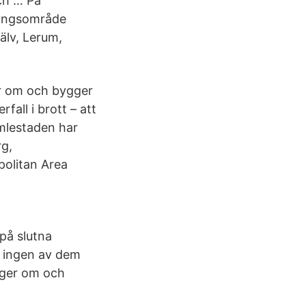
och … På
ningsområde
lv, Lerum,
er om och bygger
fall i brott – att
mlestaden har
rg,
olitan Area
på slutna
r ingen av dem
gger om och