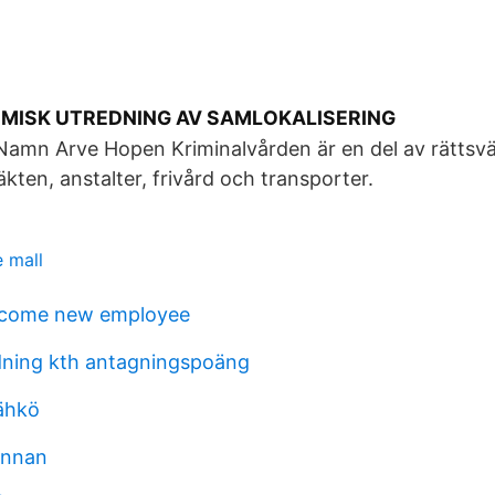
ISK UTREDNING AV SAMLOKALISERING
Namn Arve Hopen Kriminalvården är en del av rättsv
kten, anstalter, frivård och transporter.
e mall
come new employee
ldning kth antagningspoäng
sähkö
annan