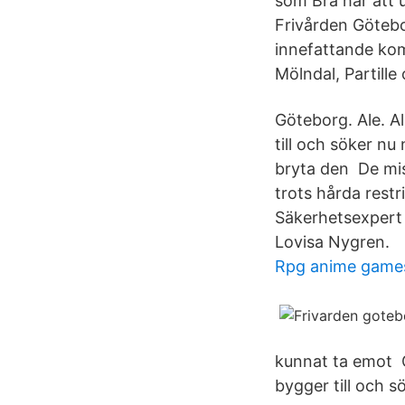
som Brå har att u
Frivården Götebo
innefattande ko
Mölndal, Partille
Göteborg. Ale. A
till och söker nu
bryta den De mi
trots hårda rest
Säkerhetsexpert
Lovisa Nygren.
Rpg anime game
kunnat ta emot G
bygger till och 