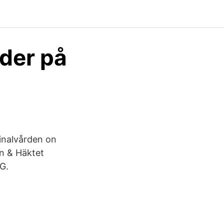
lder på
inalvården on
en & Häktet
G.