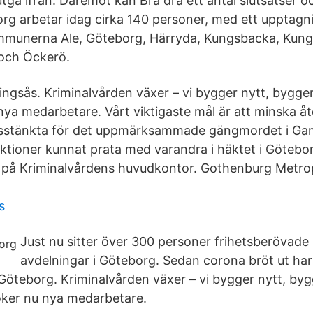
tgå ifrån. Däremot kan Brå dra ett antal slutsatser 
rg arbetar idag cirka 140 personer, med ett upptag
mmunerna Ale, Göteborg, Härryda, Kungsbacka, Kungä
 och Öckerö.
lingsås. Kriminalvården växer – vi bygger nytt, bygg
 nya medarbetare. Vårt viktigaste mål är att minska åter
sstänkta för det uppmärksammade gängmordet i Ga
riktioner kunnat prata med varandra i häktet i Götebo
 på Kriminalvårdens huvudkontor. Gothenburg Metrop
s
Just nu sitter över 300 personer frihetsberövade 
avdelningar i Göteborg. Sedan corona bröt ut ha
öteborg. Kriminalvården växer – vi bygger nytt, by
söker nu nya medarbetare.