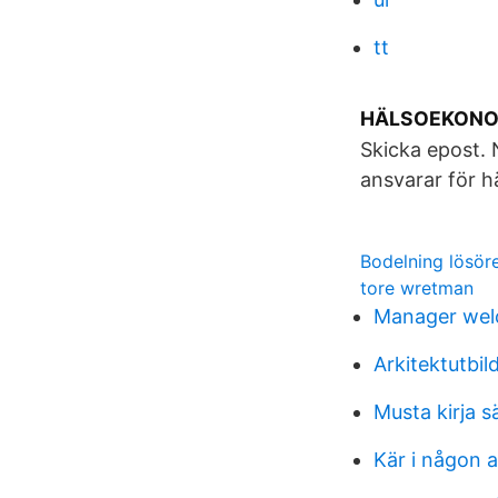
tt
HÄLSOEKONOM
Skicka epost. 
ansvarar för hä
Bodelning lösör
tore wretman
Manager wel
Arkitektutbi
Musta kirja 
Kär i någon 