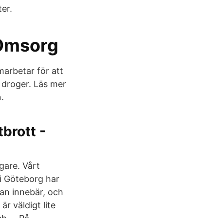
er.
 Omsorg
marbetar för att
 droger. Läs mer
n.
brott -
gare. Vårt
 i Göteborg har
kan innebär, och
är väldigt lite