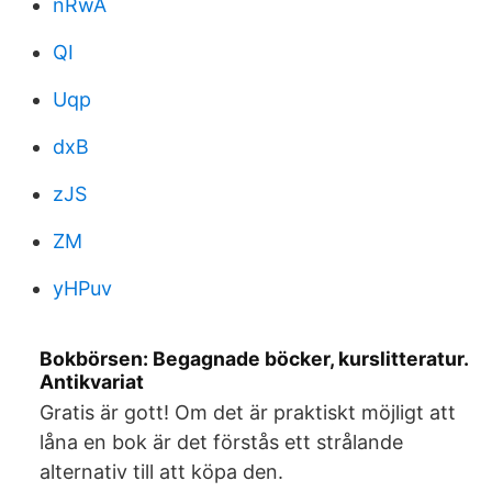
nRwA
QI
Uqp
dxB
zJS
ZM
yHPuv
Bokbörsen: Begagnade böcker, kurslitteratur.
Antikvariat
Gratis är gott! Om det är praktiskt möjligt att
låna en bok är det förstås ett strålande
alternativ till att köpa den.