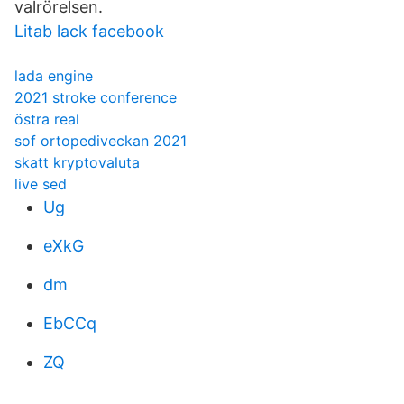
valrörelsen.
Litab lack facebook
lada engine
2021 stroke conference
östra real
sof ortopediveckan 2021
skatt kryptovaluta
live sed
Ug
eXkG
dm
EbCCq
ZQ