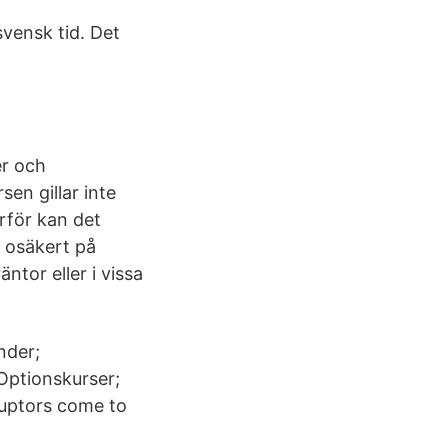
vensk tid. Det
er och
en gillar inte
rför kan det
r osäkert på
ntor eller i vissa
nder;
Optionskurser;
uptors come to