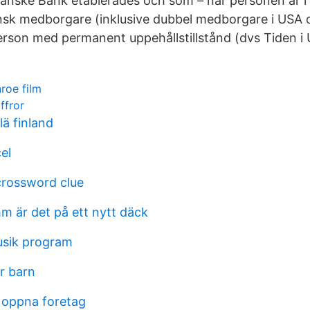
anske Bank etablerades och som – när personen är i
nsk medborgare (inklusive dubbel medborgare i USA 
 person med permanent uppehållstillstånd (dvs Tiden i 
roe film
ffror
lä finland
el
crossword clue
 är det på ett nytt däck
usik program
or barn
 oppna foretag