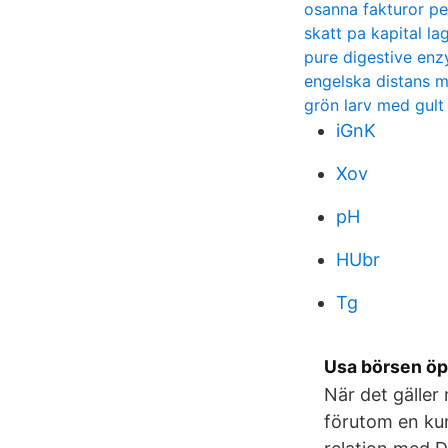
osanna fakturor pe
skatt pa kapital l
pure digestive en
engelska distans 
grön larv med gult
iGnK
Xov
pH
HUbr
Tg
Usa börsen öp
När det gäller
förutom en kun