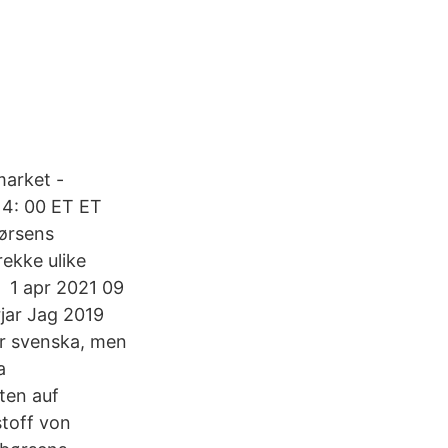
market -
l 4: 00 ET ET
Børsens
rekke ulike
, 1 apr 2021 09
jar Jag 2019
r svenska, men
a
ten auf
stoff von