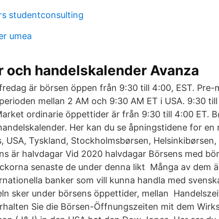
rs studentconsulting
er umea
r och handelskalender Avanza
fredag ​​är börsen öppen från 9:30 till 4:00, EST. Pre-
perioden mellan 2 AM och 9:30 AM ET i USA. ​​9:30 til
ket ordinarie öppettider är från 9:30 till 4:00 ET. 
handelskalender. Her kan du se åpningstidene for en 
s, USA, Tyskland, Stockholmsbørsen, Helsinkibørsen
ns är halvdagar Vid 2020 halvdagar Börsens med bör
eckorna senaste de under denna likt Många av dem ä
ernationella banker som vill kunna handla med svensk
eln sker under börsens öppettider, mellan Handelszei
erhalten Sie die Börsen-Öffnungszeiten mit dem Wirk