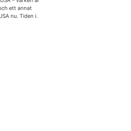
 USA – varken är
och ett annat
USA nu. Tiden i.