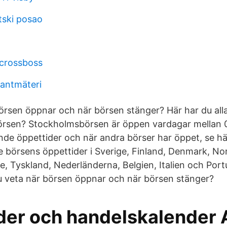
tski posao
 crossboss
antmäteri
börsen öppnar och när börsen stänger? Här har du alla 
örsen? Stockholmsbörsen är öppen vardagar mellan 0
nde öppettider och när andra börser har öppet, se här
se börsens öppettider i Sverige, Finland, Denmark, No
e, Tyskland, Nederländerna, Belgien, Italien och Port
 du veta när börsen öppnar och när börsen stänger?
der och handelskalender