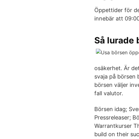
Öppettider för d
innebär att 09:00
Så lurade
osäkerhet. Är det
svaja på börsen b
börsen väljer inv
fall valutor.
Börsen idag; Sven
Pressreleaser; B
Warrantkurser T
build on their su