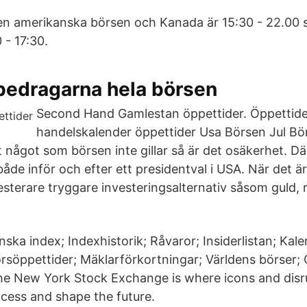
en amerikanska börsen och Kanada är 15:30 - 22.00 s
 - 17:30.
 bedragarna hela börsen
Second Hand Gamlestan öppettider. Öppettid
handelskalender öppettider Usa Börsen Jul Börs
 något som börsen inte gillar så är det osäkerhet. Dä
åde inför och efter ett presidentval i USA. När det ä
esterare tryggare investeringsalternativ såsom guld, rä
ska index; Indexhistorik; Råvaror; Insiderlistan; Kale
örsöppettider; Mäklarförkortningar; Världens börser; 
he New York Stock Exchange is where icons and disr
ccess and shape the future.