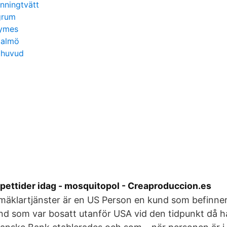
nningtvätt
agrum
zymes
malmö
 huvud
pettider idag - mosquitopol - Creaproduccion.es
 mäklartjänster är en US Person en kund som befinner
d som var bosatt utanför USA vid den tidpunkt då h