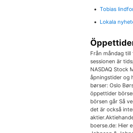
Tobias lindfo
Lokala nyhet
Öppettide
Från måndag till 
sessionen är tids
NASDAQ Stock Mar
åpningstider og 
børser: Oslo Bør
öppettider börse
börsen går Så v
det är också int
aktier.Aktiehand
boerse.de: Hier 