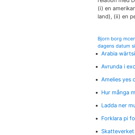
relation med D
(i) en amerika
land), (ii) en
Bjorn borg mcen
dagens datum si
Arabia wärtsi
Avrunda i exc
Amelies yes 
Hur många mm
Ladda ner m
Forklara pi f
Skatteverket