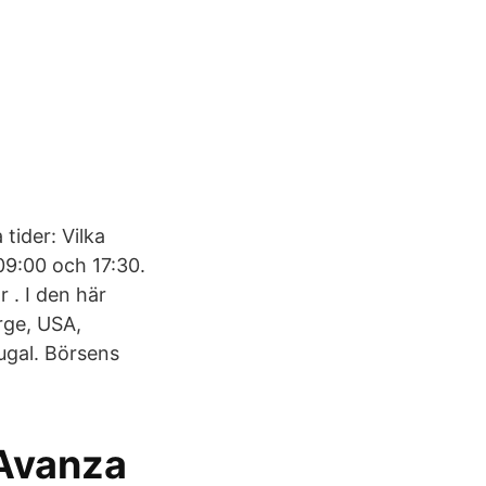
tider: Vilka
9:00 och 17:30.
 . I den här
rge, USA,
ugal. Börsens
 Avanza